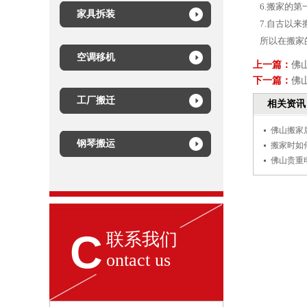
6.搬家的
家具拆装
7.自古以
所以在搬家
空调移机
上一篇：
佛
下一篇：
佛
工厂搬迁
相关资讯
佛山搬家
钢琴搬运
搬家时如
佛山贵重
C
联系我们
ontact us