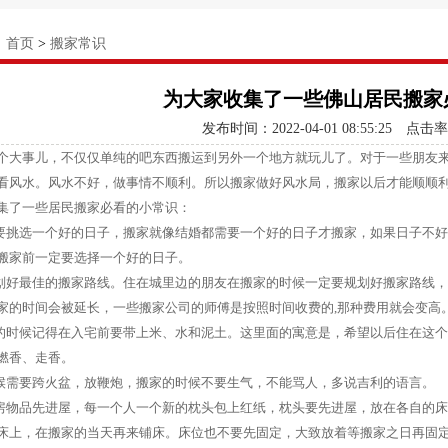
：
首页
>
搬家常识
为大家收集了一些佛山居民搬家
发布时间：2022-04-01 08:55:25
点击率
个大事儿，不仅仅单纯的吧东西搬运到另外一个地方就玩儿了。对于一些朋友
看风水。风水不好，做事情不顺利。所以搬家做好风水局，搬家以后才能顺顺
集了一些居民搬家必看的小常识：
需要挑选一个好的日子，搬家就像结婚都需要一个好的日子才搬家，如果日子不
搬家前一定要选择一个好的日子。
规划好最佳的搬家路线。住在城里边的朋友在搬家的时候一定要规划好搬家路线
家的时间会被延长，一些搬家公司的师傅是按照时间收费的,那种费用就会变高
家的时候记得在入宅前要带上米、水和泥土。这里面的寓意是，希望以后住在这
燃香、走香。
时候需要跨火盆，放鞭炮，搬家的时候不要生气，不能骂人，多说吉利的语言。
厨房物品先进屋，每一个人一个新的枕头包上红纸，枕头要先进屋，放在各自的
床上，在搬家的当天再来铺床。床位也不要先固定，大致放着等搬家之日再固