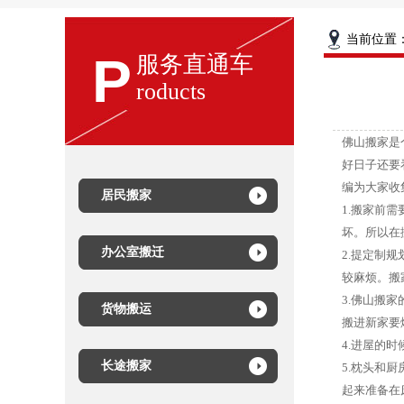
当前位置
P
服务直通车
roducts
佛山搬家是
好日子还要
编为大家收
居民搬家
1.搬家前
坏。所以在
办公室搬迁
2.提定制
较麻烦。搬
3.佛山搬
货物搬运
搬进新家要
4.进屋的
长途搬家
5.枕头和
起来准备在