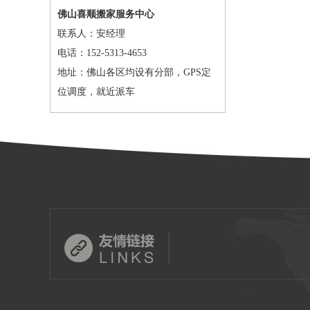
佛山喜顺搬家服务中心
联系人：安经理
电话：152-5313-4653
地址：佛山各区均设有分部，GPS定
位调度，就近派车