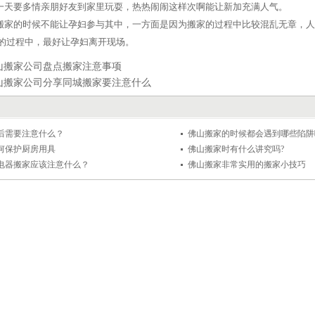
第一天要多情亲朋好友到家里玩耍，热热闹闹这样次啊能让新加充满人气。
来搬家的时候不能让孕妇参与其中，一方面是因为搬家的过程中比较混乱无章，
的过程中，最好让孕妇离开现场。
山搬家公司盘点搬家注意事项
山搬家公司分享同城搬家要注意什么
后需要注意什么？
佛山搬家的时候都会遇到哪些陷阱
何保护厨房用具
佛山搬家时有什么讲究吗?
电器搬家应该注意什么？
佛山搬家非常实用的搬家小技巧