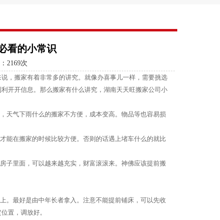
必看的小常识
：
2169次
来说，搬家有着非常多的讲究。就像办喜事儿一样，需要挑选
利利开开信息。那么搬家有什么讲究，湖南天天旺搬家公司小
好，天气下雨什么的搬家不方便，成本变高。物品等也容易损
，才能在搬家的时候比较方便。否则的话遇上堵车什么的就比
。
个房子里面，可以越来越充实，财富滚滚来。神佛应该提前搬
床上。最好是由中年长者拿入。注意不能提前铺床，可以先收
定位置，调放好。