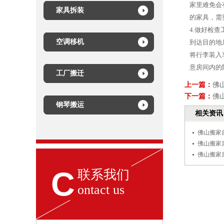
家里难免会
家具拆装
的家具，需
4.做好检查
空调移机
到达目的地
将行李装入
意房间内的
工厂搬迁
上一篇：
佛
下一篇：
佛
钢琴搬运
相关资讯
佛山搬家
佛山搬家
佛山搬家
C
联系我们
ontact us