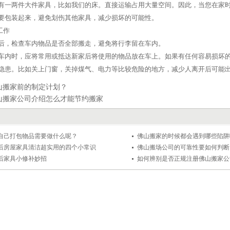
有一两件大件家具，比如我们的床。直接运输占用大量空间。因此，当您在家
要包装起来，避免划伤其他家具，减少损坏的可能性。
工作
后，检查车内物品是否全部搬走，避免将行李留在车内。
车内时，应将常用或抵达新家后将使用的物品放在车上。如果有任何容易损坏
隐患。比如关上门窗，关掉煤气、电力等比较危险的地方，减少人离开后可能
山搬家前的制定计划？
山搬家公司介绍怎么才能节约搬家
自己打包物品需要做什么呢？
佛山搬家的时候都会遇到哪些陷阱
后房屋家具清洁超实用的四个小常识
佛山搬场公司的可靠性要如何判断
后家具小修补妙招
如何辨别是否正规注册佛山搬家公