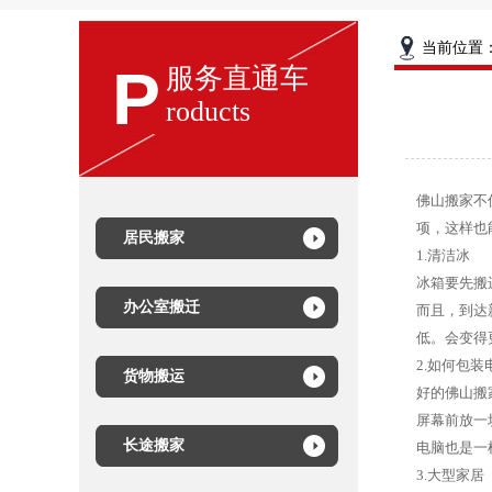
当前位置
P
服务直通车
roducts
佛山搬家不
项，这样也
居民搬家
1.清洁冰
冰箱要先搬
办公室搬迁
而且，到达
低。会变得
2.如何包装
货物搬运
好的佛山搬
屏幕前放一
长途搬家
电脑也是一
3.大型家居