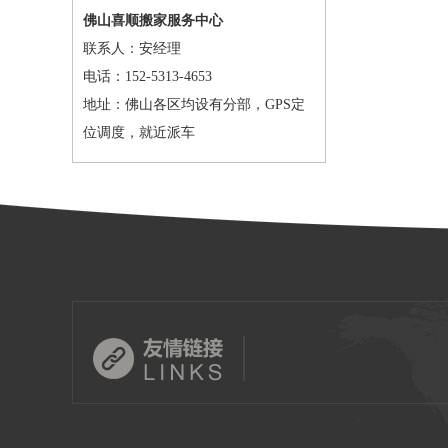
佛山喜顺搬家服务中心
联系人：安经理
电话：152-5313-4653
地址：佛山各区均设有分部，GPS定
位调度，就近派车