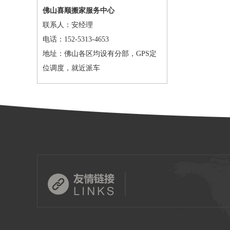
佛山喜顺搬家服务中心
联系人：安经理
电话：152-5313-4653
地址：佛山各区均设有分部，GPS定
位调度，就近派车