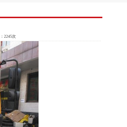
：
2245次