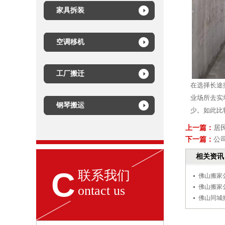
家具拆装
空调移机
工厂搬迁
在选择长途
业场所去实
钢琴搬运
少。如此比
上一篇：
居
下一篇：
公
相关资讯
C
联系我们
佛山搬家
ontact us
佛山搬家
佛山同城