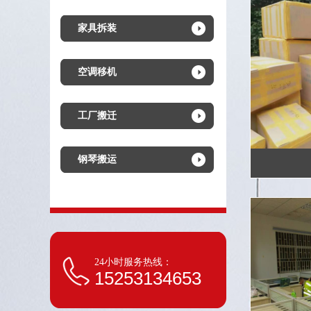
家具拆装
空调移机
工厂搬迁
钢琴搬运
24小时服务热线：
15253134653